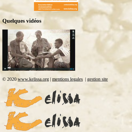
Quelques vidéos
©
2020
www.kelissa.org
|
mentions legales
|
gestion site