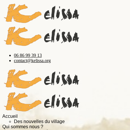
06 86 99 39 13
contact@kelissa.org
Accueil
Des nouvelles du village
Qui sommes nous ?