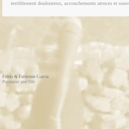
terriblement douloureux, accouchements atroces et souve
Frédo & Fabienne Garcia
Parainent une fille