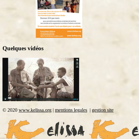
Quelques vidéos
©
2020
www.kelissa.org
|
mentions legales
|
gestion site