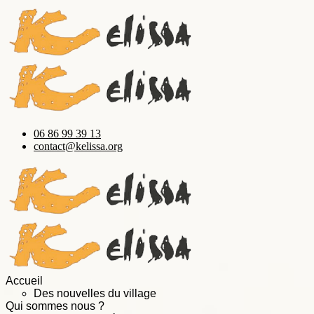
06 86 99 39 13
contact@kelissa.org
Accueil
Des nouvelles du village
Qui sommes nous ?