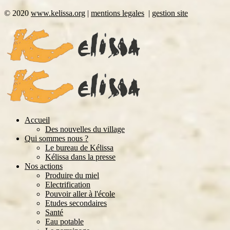
©
2020
www.kelissa.org
|
mentions legales
|
gestion site
Accueil
Des nouvelles du village
Qui sommes nous ?
Le bureau de Kélissa
Kélissa dans la presse
Nos actions
Produire du miel
Electrification
Pouvoir aller à l'école
Etudes secondaires
Santé
Eau potable